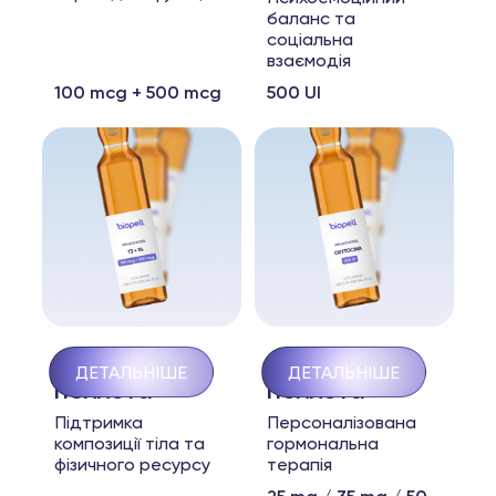
баланс та
соціальна
взаємодія
100 mcg + 500 mcg
500 UI
Oxandrolona
Gestrinona
ДЕТАЛЬНІШЕ
ДЕТАЛЬНІШЕ
пеллета
пеллета
Підтримка
Персоналізована
композиції тіла та
гормональна
фізичного ресурсу
терапія