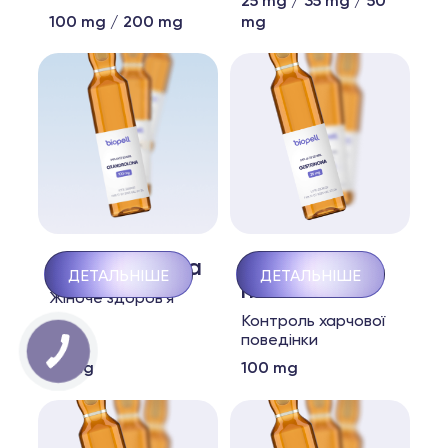
25 mg / 35 mg / 50
100 mg / 200 mg
mg
Estriol пеллета
Naltrexona
ДЕТАЛЬНІШЕ
ДЕТАЛЬНІШЕ
пеллета
Жіноче здоров'я
Контроль харчової
поведінки
75 mg
100 mg