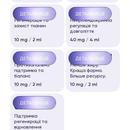
BPC-157
EPITALONE
ДЕТАЛЬНІШЕ
ДЕТАЛЬНІШЕ
Регенерація та
Нейроендокринна
захист тканин
регуляція та
довголіття
10 mg / 2 ml
40 mg / 4 ml
KPV
TESAMORELIN
ДЕТАЛЬНІШЕ
ДЕТАЛЬНІШЕ
Протизапальна
Менше жиру.
підтримка та
Краща форма.
баланс
Більше ресурсу.
10 mg / 2 ml
10 mg / 2 ml
RECOVERY
ДЕТАЛЬНІШЕ
COMPLEX
Підтримка
регенерації та
відновлення