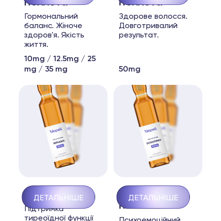
пеллета
пеллета
Гормональний
Здорове волосся.
баланс. Жіноче
Довготривалий
здоров'я. Якість
результат.
життя.
10mg / 12.5mg / 25
mg / 35 mg
50mg
T3 + T4
Oxytocina
ДЕТАЛЬНІШЕ
ДЕТАЛЬНІШЕ
пеллета
Підтримка
тиреоїдної функції
Психоемоційний