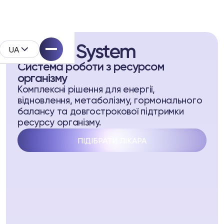
Biopell System
UA
Система роботи з ресурсом
організму
Комплексні рішення для енергії,
відновлення, метаболізму, гормонального
балансу та довгострокової підтримки
ресурсу організму.
System
ПІДІБРАТИ ЛІКАРА
родукту
l