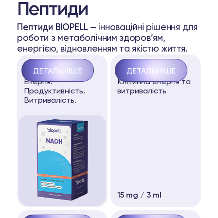
Пептиди
Пептиди BIOPELL
— інноваційні рішення для
роботи з метаболічним здоров’ям,
енергією, відновленням та якістю життя.
NADH
MOTS-С
ДЕТАЛЬНІШЕ
ДЕТАЛЬНІШЕ
Енергія.
Клітинна енергія та
Продуктивність.
витривалість
Витривалість.
15 mg / 3 ml