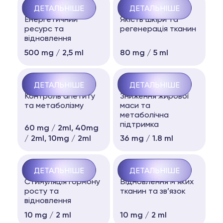
NAD+
KLOW
ДЕТАЛЬНІШЕ
ДЕТАЛЬНІШЕ
Енергетичний
Якість шкіри та
ресурс та
регенерація тканин
відновлення
500 mg / 2,5 ml
80 mg / 5 ml
BIOPATID
BIOTRUTID
ДЕТАЛЬНІШЕ
ДЕТАЛЬНІШЕ
Контроль апетиту
Зниження жирової
та метаболізму
маси та
метаболічна
підтримка
60 mg / 2ml, 40mg
/ 2ml, 10mg / 2ml
36 mg / 1.8 ml
IPAMORELIN
TB-500
ДЕТАЛЬНІШЕ
ДЕТАЛЬНІШЕ
Стимуляція гормону
Відновлення м’яких
росту та
тканин та зв’язок
відновлення
10 mg / 2 ml
10 mg / 2 ml