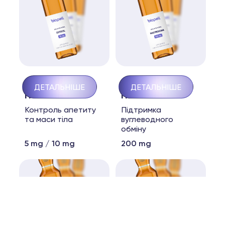
Semaglutida
Sitagliptina
ДЕТАЛЬНІШЕ
ДЕТАЛЬНІШЕ
пеллета
пеллета
Контроль апетиту
Підтримка
та маси тіла
вуглеводного
обміну
5 mg / 10 mg
200 mg