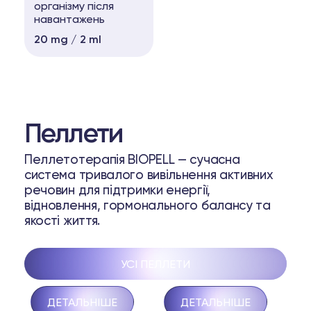
організму після
навантажень
20 mg / 2 ml
Пеллети
Пеллетотерапія BIOPELL — сучасна
система тривалого вивільнення активних
речовин для підтримки енергії,
відновлення, гормонального балансу та
якості життя.
УСІ ПЕЛЛЕТИ
Estradiol
Dutasteride
ДЕТАЛЬНІШЕ
ДЕТАЛЬНІШЕ