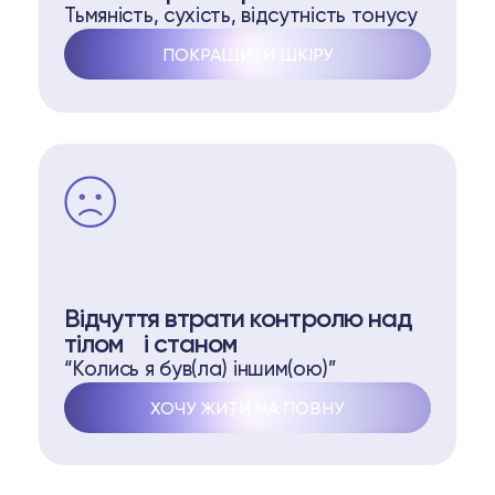
Тьмяність, сухість, відсутність тонусу
ПОКРАЩИТИ ШКІРУ
Відчуття втрати контролю над
тілом і станом
“Колись я був(ла) іншим(ою)”
ХОЧУ ЖИТИ НА ПОВНУ