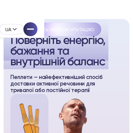
UA
ЗАПИСАТИСЬ НА КОНСУЛЬТАЦІЮ
Пеллетотерапія від Biopell
Поверніть енергію,
бажання та
внутрішній баланс
System
Пеллети — найефективніший спосіб
доставки активної речовини для
родукту
тривалої або постійної терапії
l