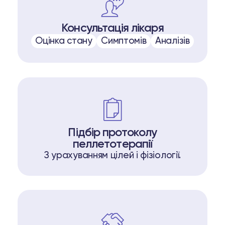
Консультація лікаря
Оцінка стану
Симптомів
Аналізів
Підбір протоколу
пеллетотерапії
З урахуванням цілей і фізіології.