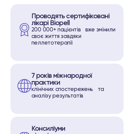
opell System
Проводять сертифіковані
пептидів
лікарі Biopell
200 000+ пацієнтів вже змінили
 пептидів
своє життя завдяки
пеллетотерапії
63 74
Telegram
7 років міжнародної
практики
клінічних спостережень та
аналізу результатів
Консиліуми