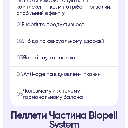
Пеллети використовуються в
комплексі — коли потрібен тривалий,
стабільний ефект у:
01
Eнергії та продуктивності
02
Лібідо та сексуальному здоровʼї
03
Якості сну та спокою
04
Anti-age та відновленні тканин
Чоловічому й жіночому
05
гормональному балансі
Пеллети Частина Biopell
System