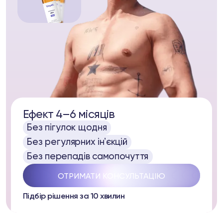
pell
Ефект 4–6 місяців
ря
Без пігулок щодня
Без регулярних інʼєкцій
31 37
Telegram
Без перепадів самопочуття
ОТРИМАТИ КОНСУЛЬТАЦІЮ
Підбір рішення за 10 хвилин
lub