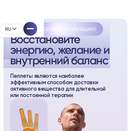
RU
ЗАПИШИТЕСЬ НА КОНСУЛЬТАЦИЮ
Пеллетная терапия от Biopell
Восстановите
энергию, желание и
внутренний баланс
pell
Пеллеты являются наиболее
эффективным способом доставки
дукта
активного вещества для длительной
или постоянной терапии