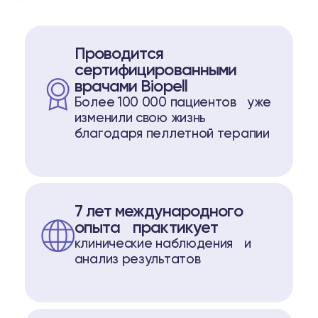
истеме Biopell
пептидам
Проводится
сертифицированными
о пептидам
врачами Biopell
Более 100 000 пациентов уже
изменили свою жизнь
74
Telegram
благодаря пеллетной терапии
7 лет международного
опыта практикует
клинические наблюдения и
анализ результатов