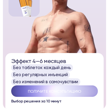
ell
а
Эффект 4—6 месяцев
Без таблеток каждый день
37
Telegram
Без регулярных инъекций
Без изменений в самочувствии
ПОЛУЧИТЕ КОНСУЛЬТАЦИЮ
луб
Выбор решения за 10 минут
ub