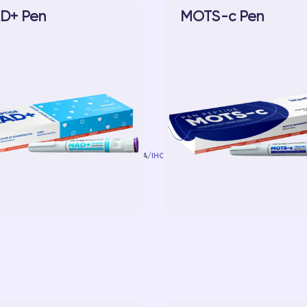
D+ Pen
MOTS-c Pen
ГОЛОВНА
/
ІНСТРУКЦІЇ