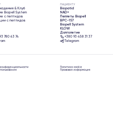
У
ПАЦИЕНТУ
Академия & Клуб
Biopatid
е Biopell System
NAD+
е с пептидов
Пеллеты Biopell
ции с пептидов
BPC-157
Biopell System
KLOW
Долголетие
93 780 63 74
+380 93 458 31 37
ram
Telegram
 конфиденциальности
Политика cookie
спользования
Правовая информация