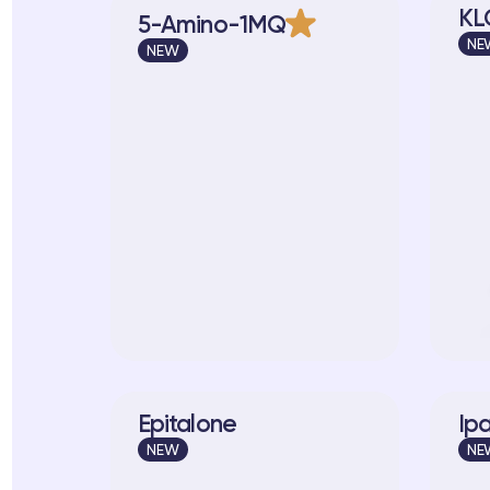
KL
5-Amino-1MQ
NE
NEW
Epitalone
Ip
NEW
NE