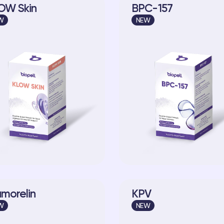
OW Skin
BPC-157
W
NEW
amorelin
KPV
W
NEW