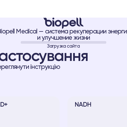
АВНАЯ
РЕШЕНИЯ BIOPELL
ПАЦИЕНТУ
ВРАЧУ
О BIOPELL SYSTEM
ПРОВЕРКА ПРО
Biopell Medical — система рекуперации энерги
и улучшение жизни
Загрузка сайта
 застосування
ереглянути інструкцію
D+
NADH