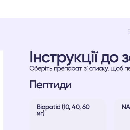
RU
ГЛ
Інструкції до
Оберіть препарат зі списку, щоб п
Пептиди
Biopatid (10, 40, 60
NA
мг)