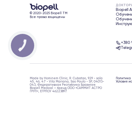
ДОКТОР
Biopell 
© 2020-2025 Biopell TM
Обучени
Все права защищены
Обучени
Инструк
+380 
КНОПКА
Teleg
ЗВ'ЯЗКУ
Made by Hominem Clinic, R. Cubatao, 929 - sala
Политика
45, 46, 47 - Vila Mariana, Sao Paulo - SP, 04013-
Условия и
043, Федеративная Республика Бразилия
Biopell Medical — бренд ООО «САММИТ АСТРО
ГРУП», ЕГРПОУ 46223897.