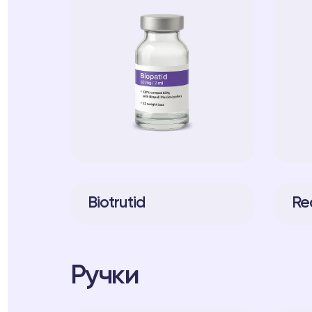
Biotrutid
Re
Ручки