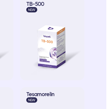
TB-500
NEW
Tesamorelin
NEW