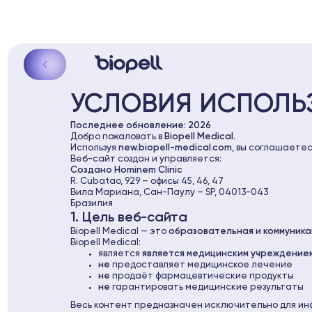
УСЛОВИЯ ИСПОЛЬ
Последнее обновление: 2026
Добро пожаловать в
Biopell Medical
.
Используя
new.biopell-medical.com
, вы соглашаетес
Веб-сайт создан и управляется:
Создано Hominem Clinic
R. Cubatao, 929 – офисы 45, 46, 47
Вила Мариана, Сан-Паулу – SP, 04013-043
Бразилия
1. Цель веб-сайта
Biopell Medical — это
образовательная и коммуник
Biopell Medical:
является
является медицинским учреждение
не
предоставляет медицинское лечение
не
продаёт фармацевтические продукты
не
гарантировать медицинские результаты
Весь контент предназначен исключительно для ин