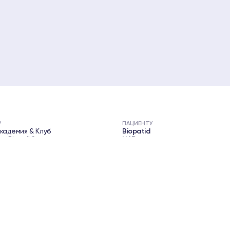
У
ПАЦИЕНТУ
Академия & Клуб
Biopatid
е Biopell System
NAD+
е с пептидов
Пеллеты Biopell
ции с пептидов
BPC-157
Biopell System
KLOW
Долголетие
93 780 63 74
+380 93 458 31 37
ram
Telegram