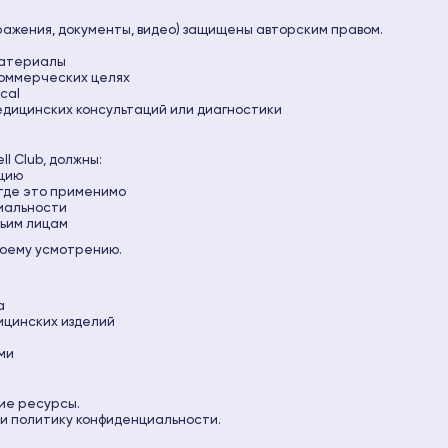
ражения, документы, видео) защищены авторским правом.
материалы
коммерческих целях
cal
едицинских консультаций или диагностики
l Club, должны:
ацию
где это применимо
иальности
тьим лицам
своему усмотрению.
а
ицинских изделий
ми
ие ресурсы.
и политику конфиденциальности.