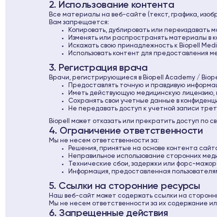
2. Использование контента
Все материалы на веб-сайте (текст, графика, изоб
Вам запрещается:
Копировать, дублировать или переиздавать 
Изменять или распространять материалы в 
Искажать свою принадлежность к Biopell Medi
Использовать контент для предоставления м
3. Регистрация врача
Врачи, регистрирующиеся в Biopell Academy / Biopel
Предоставлять точную и правдивую информ
Иметь действующую медицинскую лицензию, 
Сохранять свои учетные данные в конфиденц
Не передавать доступ к учетной записи тре
Biopell может отказать или прекратить доступ по 
4. Ограничение ответственности
Мы не несем ответственности за:
Решения, принятые на основе контента сайт
Неправильное использование сторонних мед
Технические сбои, задержки или форс-мажор
Информация, предоставленная пользователя
5. Ссылки на сторонние ресурсы
Наш веб-сайт может содержать ссылки на сторонн
Мы не несем ответственности за их содержание ил
6. Запрещенные действия