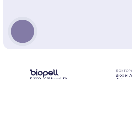
КНОПКА
ЗВ'ЯЗКУ
ДОКТОР
Biopell 
© 2020-2025 Biopell TM
Обучени
Все права защищены
Обучени
Инструк
+380 
Teleg