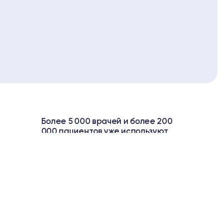
Более 5 000 врачей и более 200
000 пациентов уже используют
Biopell System™
ПЕРЕЙТИ В INSTAGRAM
ПЕРЕЙТИ В TELEGRAM