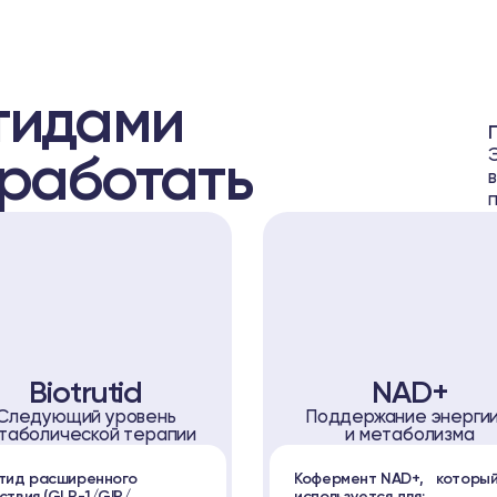
тидами
 работать
Biotrutid
NAD+
Следующий уровень
Поддержание энерг
таболической терапии
и метаболизма
тид расширенного
Кофермент NAD+, которы
ствия (GLP-1/GIP/
используется для: