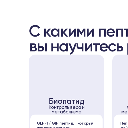
С какими пеп
вы научитесь
Биопатид
Контроль веса и
метаболизма
ме
GLP-1 / GIP пептид, который
Пеп
используется для
дей