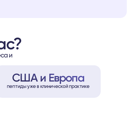
ас?
са и
США и Европа
пептиды уже в клинической практике