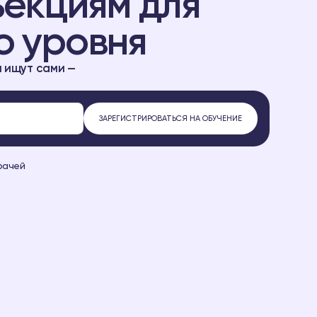
ъекциям для
о уровня
 ищут сами —
рачей