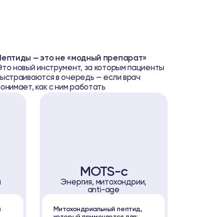
Пептиды — это не «модный препарат»
Это новый инструмент, за которым пациенты
выстраиваются в очередь — если врач
понимает, как с ним работать
MOTS-c
ии
Энергия, митохондрии,
anti-age
й
Митохондриальный пептид,
который применяется для: