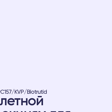
157/KVP/Biotrutid
летной