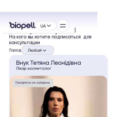
UA
Выберите врача
На кого вы хотите подписаться для
консультации
Город
Любой
Внук Тетяна Леонідівна
Лікар косметолог
Предметы не найдены.