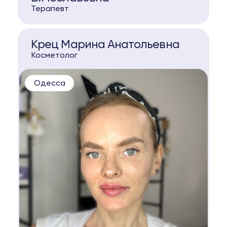
Терапевт
КОНСУЛЬТАЦИЯ
Предметы не найдены.
Крец Марина Анатольевна
Косметолог
Одесса