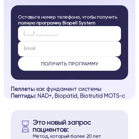
Оставьте номер телефона, чтобы получить
полную программу Biopell System
ell
а
Пеллеты
как фундамент системы
37
Telegram
Пептиды:
NAD+, Biopatid, Biotrutid MOTS-c
БАДы:
восполнение дефицитов
луб
Это новый запрос
пациентов:
ub
Метод, который более 20 лет