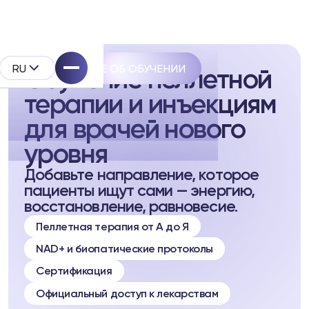
RU
ПОДРОБНЕЕ ОБ ОБУЧЕНИИ
Обучение пеллетной
терапии и инъекциям
для врачей нового
уровня
Добавьте направление, которое
pell
пациенты ищут сами — энергию,
восстановление, равновесие.
дукта
Пеллетная терапия от А до Я
NAD+ и биопатические протоколы
Сертификация
Официальный доступ к лекарствам