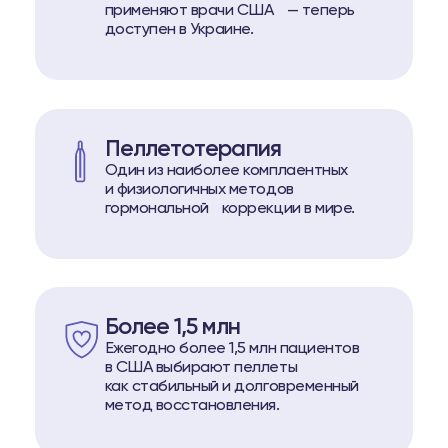
применяют врачи США — теперь
истеме Biopell
доступен в Украине.
пептидам
о пептидам
Пеллетотерапия
74
Telegram
Один из наиболее комплаентных
и физиологичных методов
гормональной коррекции в мире.
Более 1,5 млн
Ежегодно более 1,5 млн пациентов
в США выбирают пеллеты
как стабильный и долговременный
метод восстановления.