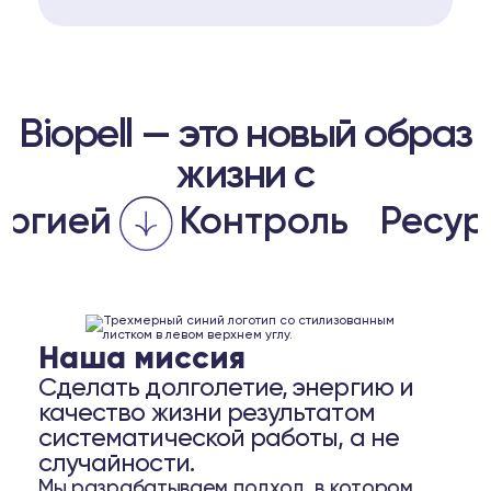
Biopell — это новый образ
жизни с
долголетия
продуктивности
Энергией
Контроль
Р
метаболизма
гормонов
энергии
Комплексная система для
качество жизни
СТАТЬ ВРАЧОМ BIOPELL
Врачу
молодость и
Наша миссия
возвращает силу,
ПОДОБРАТЬ СИСТЕМУ
Пациенту
Сделать долголетие, энергию и
которая
качество жизни результатом
Biopell — система,
систематической работы, а не
случайности.
жизни.
Мы разрабатываем подход, в котором