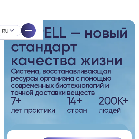
BIOPELL — новый
RU
стандарт
качества жизни
Система, восстанавливающая
ресурсы организма с помощью
ell
современных биотехнологий и
точной доставки веществ
укта
7+
14+
200K+
лет практики
стран
людей
Комплексная система для