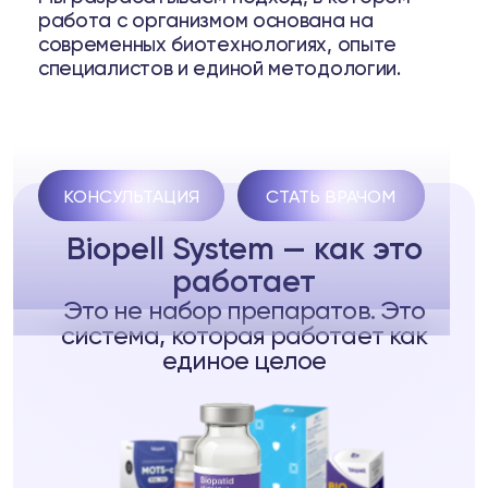
Biopell — системный подход к качеству
работа с организмом основана на
решений.
современных биотехнологиях, опыте
7+ лет практики. 7 направлений
специалистов и единой методологии.
КОНСУЛЬТАЦИЯ
СТАТЬ ВРАЧОМ
Biopell System — как это
работает
Это не набор препаратов. Это
система, которая работает как
единое целое