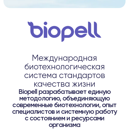
стеме Biopell
ептидам
 пептидам
4
Telegram
Международная
биотехнологическая
система стандартов
качества жизни
Biopell разрабатывает единую
методологию, объединяющую
современные биотехнологии, опыт
специалистов и системную работу
с состоянием и ресурсами
организма