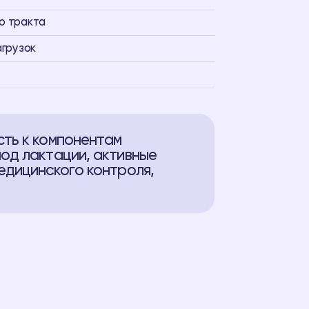
о тракта
агрузок
сть к компонентам
од лактации, активные
едицинского контроля,