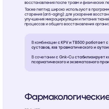
восстановления после травм и физических п
Также пептид широко используют в программа
старения (anti-aging): для ускорения восста
улучшения микроциркуляции и питания ткане
процессов и общего восстановления органи
В комбинации
с KPV и ТВ500 работает 
суставов, язв травматического и ауто
В сочетании
с Gnk-Cu стабилизирует к
псориатического и экзематозного про
Фармакологические