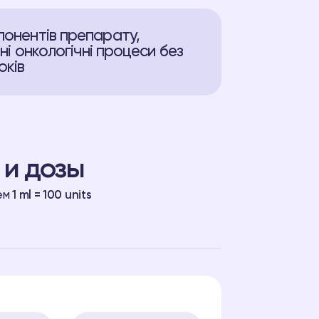
мпонентів препарату,
вні онкологічні процеси без
оків
 и дозы
ем
1 ml = 100 units