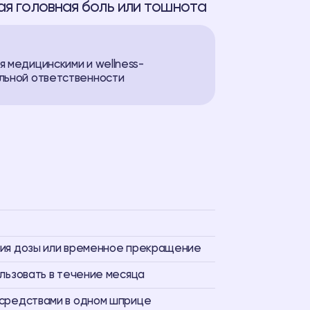
ая головная боль или тошнота
 медицинскими и wellness-
льной ответственности
ция дозы или временное прекращение
ользовать в течение месяца
 средствами в одном шприце