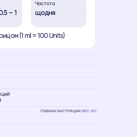
а
Частота
.5 – 1
щодня
ицом (1 ml = 100 Units)
кций
й
ГЛАВНАЯ
/
ИНСТРУКЦИИ
/
BPC-157