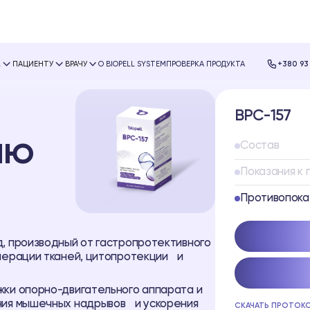
L
ПАЦИЕНТУ
ВРАЧУ
О BIOPELL SYSTEM
ПРОВЕРКА ПРОДУКТА
+380 93
BPC-157
ию
Состав
Показания к
Противопока
, производный от гастропротективного
енерации тканей, цитопротекции и
ки опорно-двигательного аппарата и
ения мышечных надрывов и ускорения
СКАЧАТЬ ПРОТОК