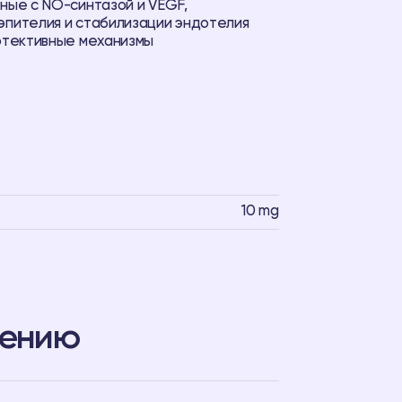
ные с NO-синтазой и VEGF,
эпителия и стабилизации эндотелия
ротективные механизмы
10 mg
нению