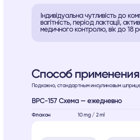
Індивідуальна чутливість до ко
вагітність, період лактації, акти
медичного контролю, вік до 18 р
Способ применения
Подкожно, стандартным инсулиновым шприц
BPC-157 Схема — ежедневно
Флакон
10 mg / 2 ml