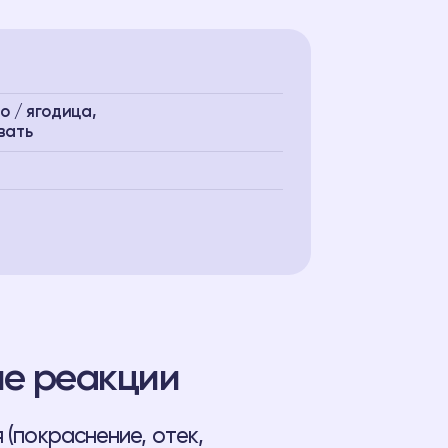
о / ягодица,
вать
е реакции
 (покраснение, отек,