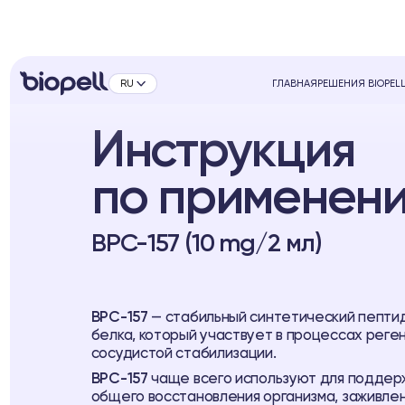
RU
ГЛАВНАЯ
РЕШЕНИЯ BIOPEL
Инструкция
по применен
BPC-157 (10 mg/2 мл)
BPC-157
— стабильный синтетический пептид
белка, который участвует в процессах рег
сосудистой стабилизации.
BPC-157
чаще всего используют для поддерж
общего восстановления организма, заживл