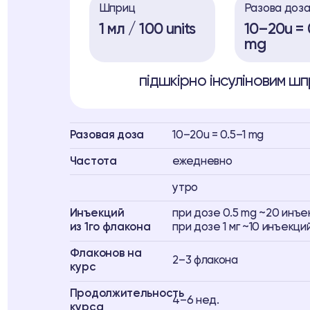
Шприц
Разова доз
1 мл / 100 units
10–20u = 0
mg
підшкірно інсуліновим шпр
Разовая доза
10–20u = 0.5–1 mg
Частота
ежедневно
утро
Инъекций
при дозе 0.5 mg ~20 инъе
из 1го флакона
при дозе 1 мг ~10 инъекци
Флаконов на
2–3 флакона
курс
Продолжительность
4–6 нед.
курса