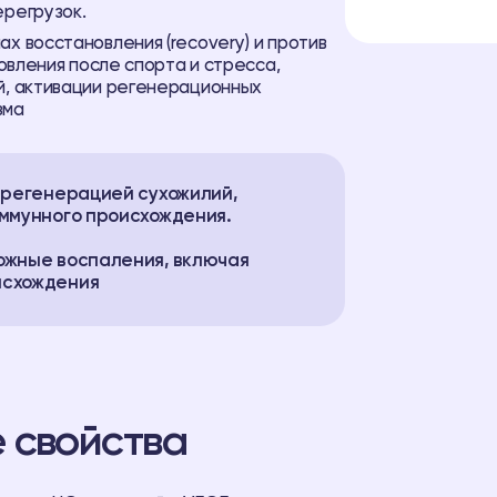
ерегрузок.
х восстановления (recovery) и против
новления после спорта и стресса,
й, активации регенерационных
зма
с регенерацией сухожилий,
иммунного происхождения.
ожные воспаления, включая
исхождения
 свойства