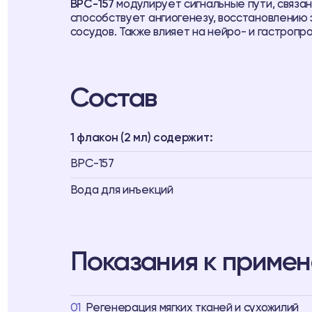
BPC-157
модулирует сигнальные пути, связан
способствует ангиогенезу, восстановлению 
сосудов. Также влияет на нейро- и гастроп
Состав
1 флакон (2 мл) содержит:
BPC-157
Вода для инъекций
Показания к приме
01
Регенерация мягких тканей и сухожилий