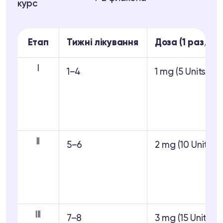
курс
Етап
Тижні лікування
Доза (1 раз/ти
I
1–4
1 mg (5 Units)
II
5–6
2 mg (10 Units)
III
7–8
3 mg (15 Units)