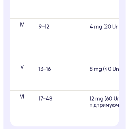
IV
9–12
4 mg (20 Units)
V
13–16
8 mg (40 Units)
VI
17–48
12 mg (60 Units)
підтримуюча 8