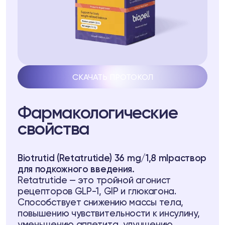
СКАЧАТЬ ПРОТОКОЛ
ll
Фармакологические
свойства
7
Telegram
Biotrutid (Retatrutide) 36 mg/1,8 mlраствор
для подкожного введения.
Retatrutide — это тройной агонист
рецепторов GLP-1, GIP и глюкагона.
уб
Способствует снижению массы тела,
повышению чувствительности к инсулину,
b
уменьшению аппетита, улучшению