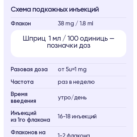
Схема подкожных инъекций
Флакон
38 mg / 1.8 ml
Шприц 1 мл / 100 одиниць —
позначки доз
Разовая доза
от 5u=1 mg
Частота
раз в неделю
Время
утро/день
введения
Инъекций
16-18 инъекций
из 1го флакона
Флаконов на
1-2 флакона