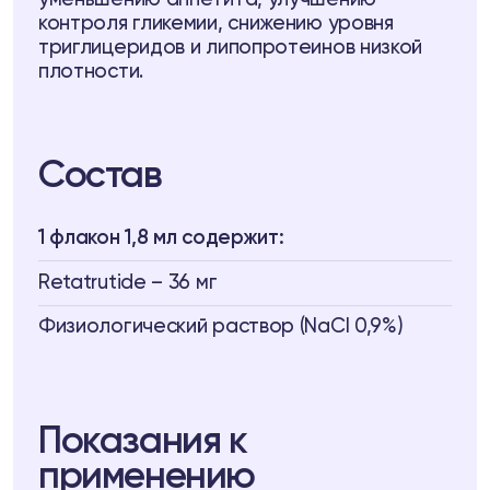
контроля гликемии, снижению уровня
стеме Biopell
триглицеридов и липопротеинов низкой
ептидам
плотности.
 пептидам
Состав
4
Telegram
1 флакон 1,8 мл содержит:
Retatrutide – 36 мг
Физиологический раствор (NaCl 0,9%)
Показания к
применению