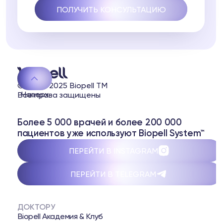
© 2020-2025 Biopell TM
Наверх
Все права защищены
Более 5 000 врачей и более 200 000
пациентов уже используют Biopell System™
ПЕРЕЙТИ В INSTAGRAM
ПЕРЕЙТИ В TELEGRAM
ДОКТОРУ
Biopell Академия & Клуб