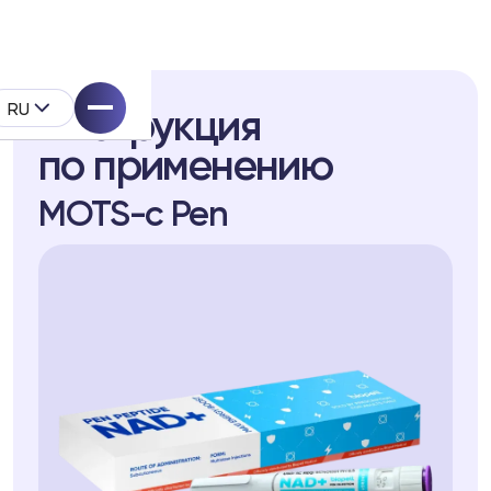
RU
Инструкция
по применению
MOTS-c Pen
ell
укта