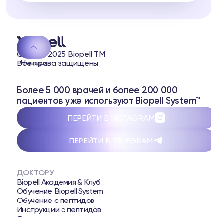
© 2020-2025 Biopell TM
Наверх
Все права защищены
Более 5 000 врачей и более 200 000
пациентов уже используют Biopell System™
ПЕРЕЙТИ В INSTAGRAM
ПЕРЕЙТИ В TELEGRAM
ДОКТОРУ
Biopell Академия & Клуб
Обучение Biopell System
Обучение с пептидов
Инструкции с пептидов