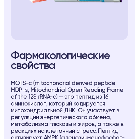
Фармакологические
ll
свойства
MOTS-c (mitochondrial derived peptide
MDP-s, Mitochondrial Open Reading Frame
7
Telegram
of the 12S rRNA-c) — это пептид из 16
аминокислот, который кодируется
митохондриальной ДНК. Он участвует в
регуляции энергетического обмена,
уб
метаболизма глюкозы и жиров, а также в
реакциях на клеточный стресс. Пептид
b
активирует AMPK (аденозинмонофосфат-