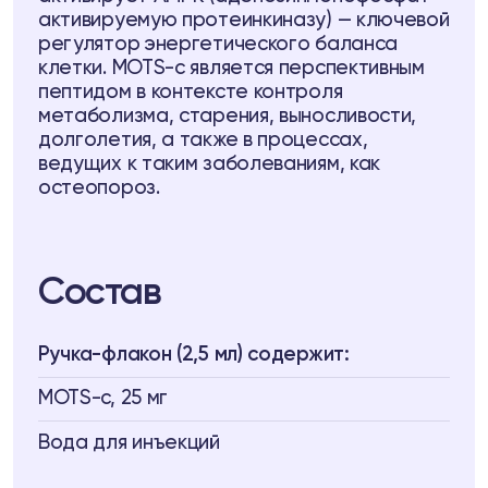
активируемую протеинкиназу) — ключевой
стеме Biopell
регулятор энергетического баланса
клетки. MOTS-c является перспективным
ептидам
пептидом в контексте контроля
 пептидам
метаболизма, старения, выносливости,
долголетия, а также в процессах,
ведущих к таким заболеваниям, как
4
Telegram
остеопороз.
Состав
Ручка-флакон (2,5 мл) содержит:
MOTS-c, 25 мг
Вода для инъекций