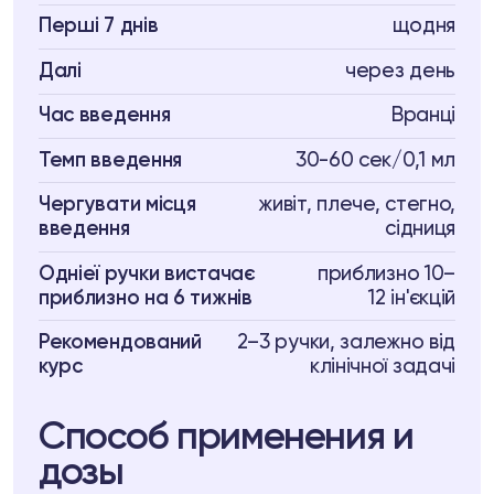
Перші 7 днів
щодня
Далі
через день
Час введення
Вранці
Темп введення
30-60 сек/0,1 мл
Чергувати місця
живіт, плече, стегно,
введення
сідниця
Одніеї ручки вистачає
приблизно 10–
приблизно на 6 тижнів
12 ін'єкцій
Рекомендований
2–3 ручки, залежно від
курс
клінічної задачі
Способ применения и
дозы