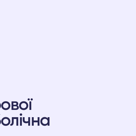
ової
болічна