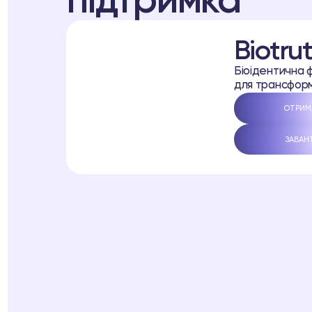
підтримка
Biotrut
Біоідентична 
для трансформ
ОТРИМ
ЗАВАН