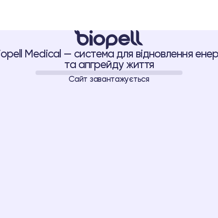
 BIOPELL
ПАЦІЄНТУ
ЛІКАРЮ
ПРО BIOPELL SYSTEM
ПЕРЕВІРКА ПРОДУКТУ
iopell Medical — система для відновлення енерг
та апгрейду життя
Сайт завантажується