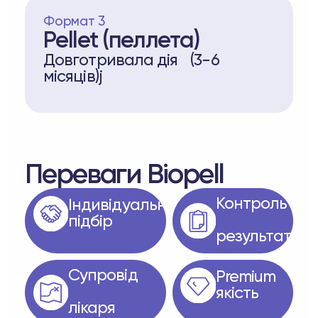
Формат 3
Pellet (пеллета)
Довготривала дія (3-6
місяців)j
Переваги Biopell
Контроль
Iндивідуальний
підбір
результату
Супровід
Рremium
якість
лікаря