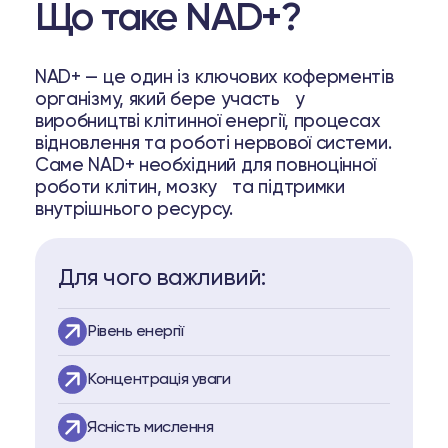
Що таке NAD+?
NAD+ — це один із ключових коферментів
організму, який бере участь у
виробництві клітинної енергії, процесах
відновлення та роботі нервової системи.
Саме NAD+ необхідний для повноцінної
роботи клітин, мозку та підтримки
pell
внутрішнього ресурсу.
ря
Для чого важливий:
31 37
Telegram
Рівень енергії
Концентрація уваги
Ясність мислення
lub