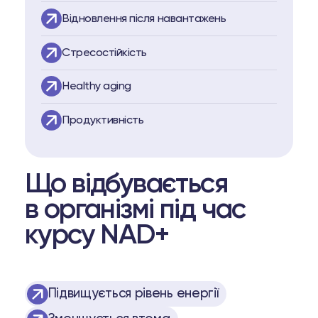
opell System
Відновлення після навантажень
пептидів
Стресостійкість
 пептидів
Healthy aging
63 74
Telegram
Продуктивність
Що відбувається
в організмі під час
курсу NAD+
Підвищується рівень енергії