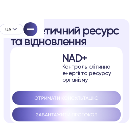
Енергетичний ресурс
UA
та відновлення
NAD+
Контроль клітинної
енергії та ресурсу
System
організму
родукту
ОТРИМАТИ КОНСУЛЬТАЦІЮ
l
ЗАВАНТАЖИТИ ПРОТОКОЛ