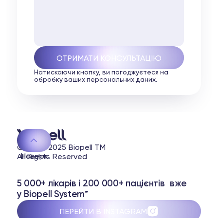
Натискаючи кнопку, ви погоджуєтеся на
обробку ваших персональних даних.
© 2020-2025 Biopell TM
Наверх
All Rights Reserved
5 000+ лікарів і 200 000+ пацієнтів вже
у Biopell System™
ПЕРЕЙТИ В INSTAGRAM