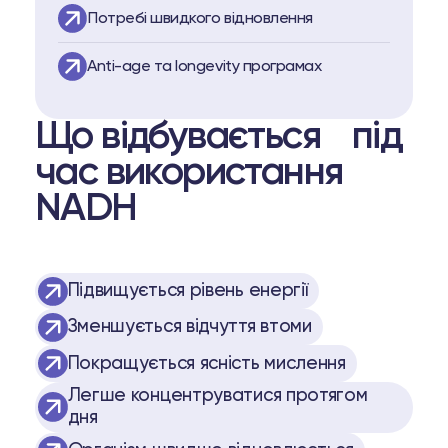
Потребі швидкого відновлення
Аnti-age та longevity програмах
Що відбувається під
час використання
NADH
Підвищується рівень енергії
Зменшується відчуття втоми
Покращується ясність мислення
Легше концентруватися протягом
дня