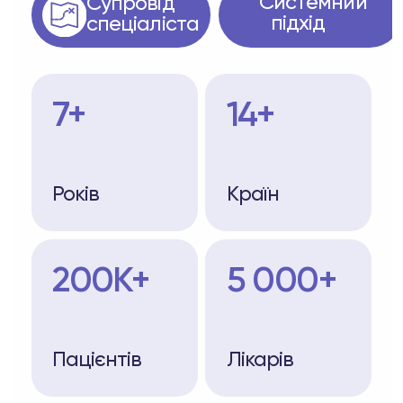
Системний
Супровід
підхід
спеціаліста
7+
14+
Років
Країн
200K+
5 000+
Пацієнтів
Лікарів