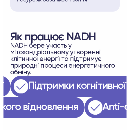
Ресурс як база якості життя
Як працює NADH
NADH бере участь у
мітохондріальному утворенні
клітинної енергії та підтримує
природні процеси енергетичного
обміну.
ргії
Підтримки когнітивн
идкого відновлення
Аnt