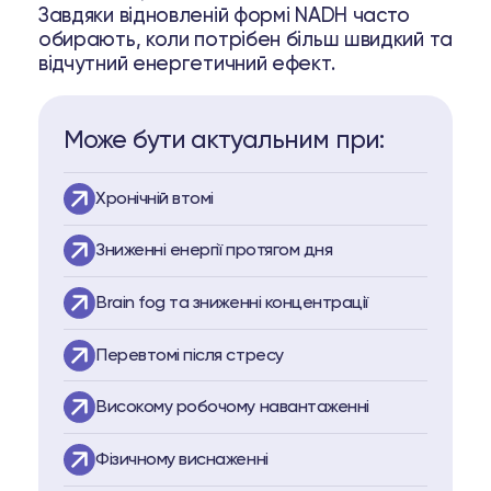
Завдяки відновленій формі NADH часто
opell System
обирають, коли потрібен більш швидкий та
відчутний енергетичний ефект.
пептидів
 пептидів
Може бути актуальним при:
63 74
Telegram
Хронічній втомі
Зниженні енергії протягом дня
Brain fog та зниженні концентрації
Перевтомі після стресу
Високому робочому навантаженні
Фізичному виснаженні