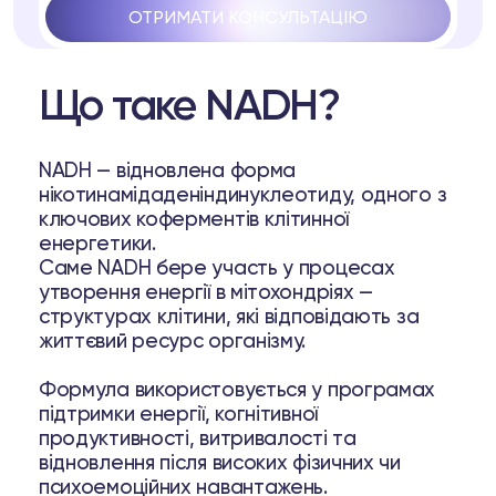
ОТРИМАТИ КОНСУЛЬТАЦІЮ
Що таке NADH?
NADH — відновлена форма
нікотинамідаденіндинуклеотиду, одного з
pell
ключових коферментів клітинної
енергетики.
ря
Саме NADH бере участь у процесах
утворення енергії в мітохондріях —
структурах клітини, які відповідають за
31 37
Telegram
життєвий ресурс організму.
Формула використовується у програмах
підтримки енергії, когнітивної
продуктивності, витривалості та
відновлення після високих фізичних чи
lub
психоемоційних навантажень.