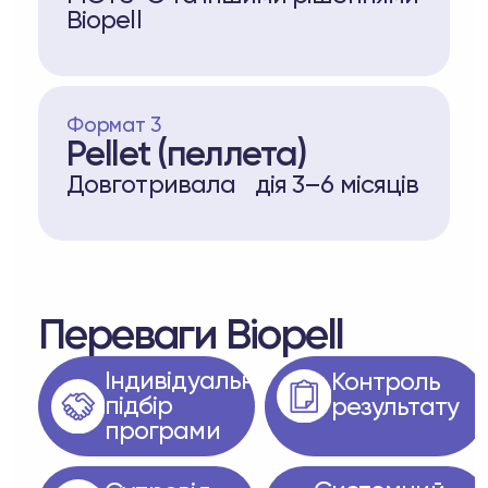
Biopell
Формат 3
Pellet (пеллета)
Довготривала дія 3–6 місяців
Переваги Biopell
Індивідуальний
Контроль
підбір
результату
програми