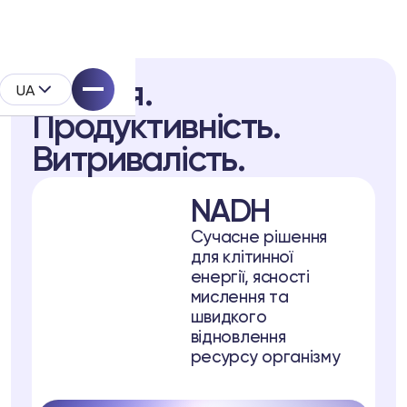
Енергія.
UA
Продуктивність.
Витривалість.
NADH
System
Сучасне рішення
для клітинної
родукту
енергії, ясності
мислення та
швидкого
відновлення
l
ресурсу організму