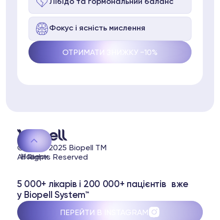
Лібідо та гормональний баланс
pell System
Фокус і ясність мислення
ептидів
пептидів
3 74
Telegram
© 2020-2025 Biopell TM
Наверх
All Rights Reserved
5 000+ лікарів і 200 000+ пацієнтів вже
у Biopell System™
ПЕРЕЙТИ В INSTAGRAM