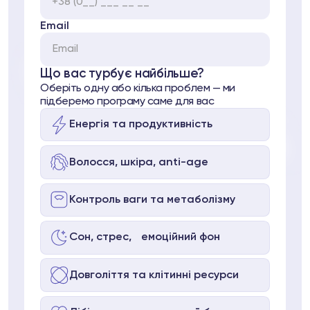
Email
Що вас турбує найбільше?
Оберіть одну або кілька проблем — ми
підберемо програму саме для вас
Енергія та продуктивність
pell
я
Волосся, шкіра, anti-age
Контроль ваги та метаболізму
 37
Telegram
Сон, стрес, емоційний фон
Довголіття та клітинні ресурси
lub