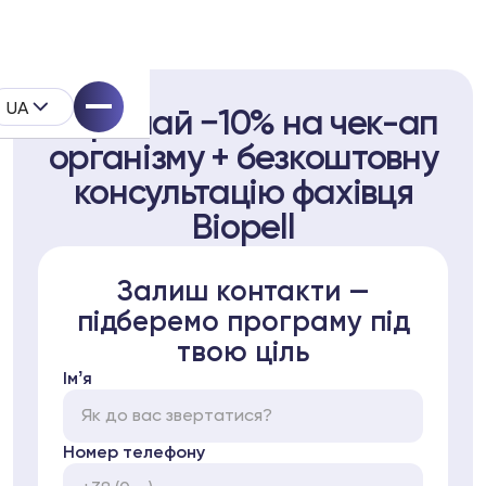
UA
Отримай −10% на чек-ап
організму + безкоштовну
консультацію фахівця
Biopell
ystem
Залиш контакти —
підберемо програму під
одукту
твою ціль
Імʼя
Номер телефону