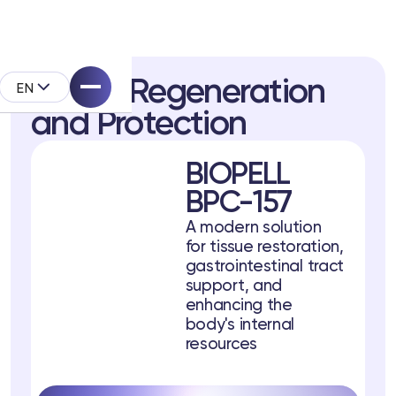
Tissue Regeneration
EN
and Protection
BIOPELL
BPC-157
A modern solution
opell System
for tissue restoration,
gastrointestinal tract
ck
support, and
enhancing the
body's internal
resources