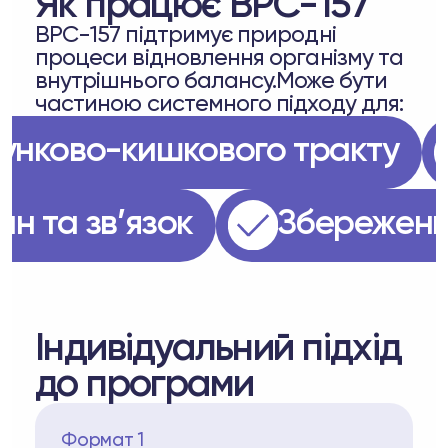
Як працює BPC-157
BPC-157 підтримує природні
процеси відновлення організму та
внутрішнього балансу.Може бути
частиною системного підходу для:
 шлунково-кишкового тракту
анин та зв’язок
Збереже
Індивідуальний підхід
до програми
Формат 1