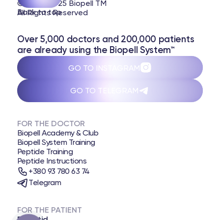
© 2020-2025 Biopell TM
Back to top
All Rights Reserved
Over 5,000 doctors and 200,000 patients
are already using the Biopell System™
GO TO INSTAGRAM
GO TO TELEGRAM
FOR THE DOCTOR
Biopell Academy & Club
Biopell System Training
Peptide Training
Peptide Instructions
+380 93 780 63 74
Telegram
FOR THE PATIENT
Biopatid