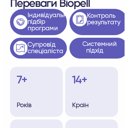
Переваги Biopell
Індивідуальний
Контроль
підбір
результату
програми
Системний
Супровід
підхід
спеціаліста
7+
14+
Років
Країн