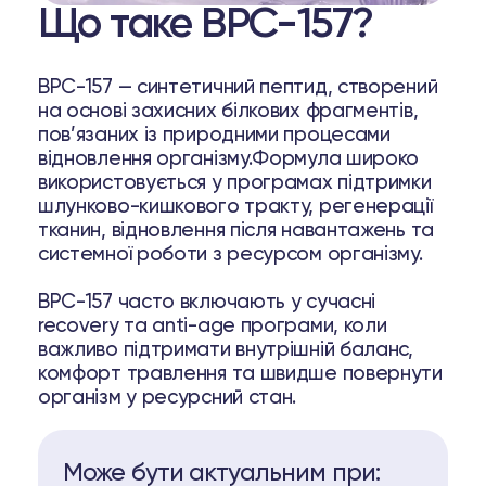
Що таке BPC-157?
m Training
ing
BPC-157 — синтетичний пептид, створений
на основі захисних білкових фрагментів,
uctions
пов’язаних із природними процесами
відновлення організму.Формула широко
63 74
Telegram
використовується у програмах підтримки
шлунково-кишкового тракту, регенерації
тканин, відновлення після навантажень та
системної роботи з ресурсом організму.
BPC-157 часто включають у сучасні
recovery та anti-age програми, коли
важливо підтримати внутрішній баланс,
комфорт травлення та швидше повернути
організм у ресурсний стан.
Може бути актуальним при: