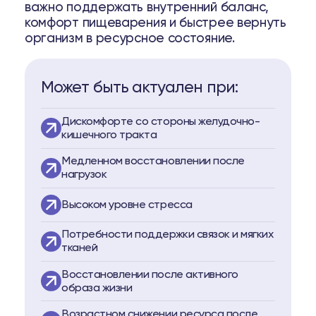
важно поддержать внутренний баланс,
истеме Biopell
комфорт пищеварения и быстрее вернуть
организм в ресурсное состояние.
пептидам
о пептидам
Может быть актуален при:
74
Telegram
Дискомфорте со стороны желудочно-
кишечного тракта
Медленном восстановлении после
нагрузок
Высоком уровне стресса
Потребности поддержки связок и мягких
тканей
Восстановлении после активного
образа жизни
Возрастном снижении ресурса после