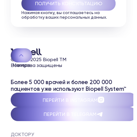
Нажимая кнопку, вы соглашаетесь на
обработку ваших персональных данных.
© 2020-2025 Biopell TM
Наверх
Все права защищены
Более 5 000 врачей и более 200 000
пациентов уже используют Biopell System™
ПЕРЕЙТИ В INSTAGRAM
ПЕРЕЙТИ В TELEGRAM
ДОКТОРУ