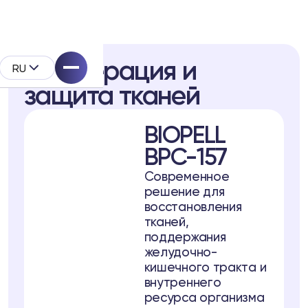
Регенерация и
RU
защита тканей
ВIOPELL
BPC-157
Современное
pell
решение для
восстановления
дукта
тканей,
поддержания
желудочно-
кишечного тракта и
внутреннего
ресурса организма