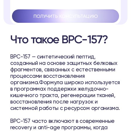
ПОЛУЧИТЬ КОНСУЛЬТАЦИЮ
Что такое BPC-157?
ell
BPC-157 — синтетический пептид,
созданный на основе защитных белковых
а
фрагментов, связанных с естественными
процессами восстановления
организма.Формула широко используется
37
Telegram
в программах поддержки желудочно-
кишечного тракта, регенерации тканей,
восстановления после нагрузок и
системной работы с ресурсом организма.
луб
BPC-157 часто включают в современные
ub
recovery и anti-age программы, когда