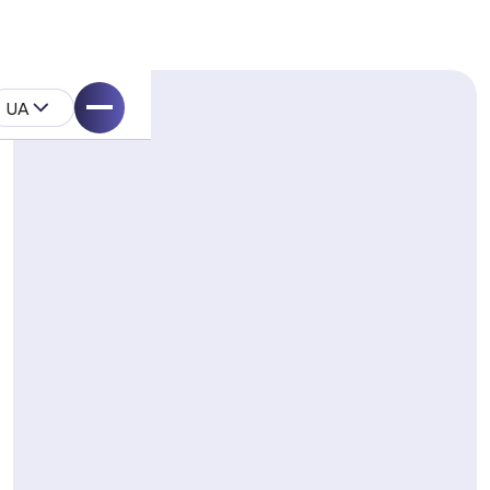
UA
ystem
одукту