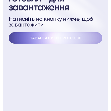
завантаження
pell System
ептидів
Натисніть на кнопку нижче, щоб
завантажити
пептидів
ЗАВАНТАЖИТИ ПРОТОКОЛ
3 74
Telegram