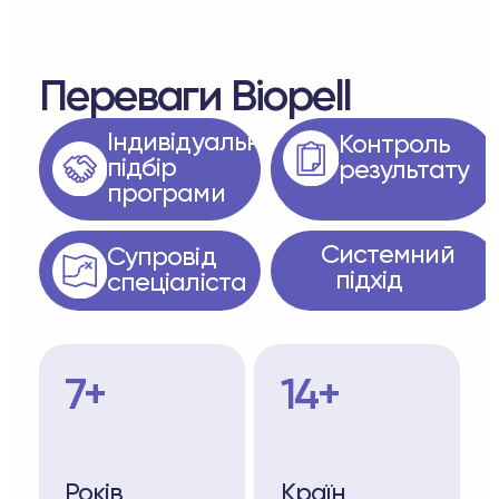
Переваги Biopell
Індивідуальний
Контроль
підбір
результату
програми
Системний
Супровід
підхід
спеціаліста
7+
14+
Років
Країн