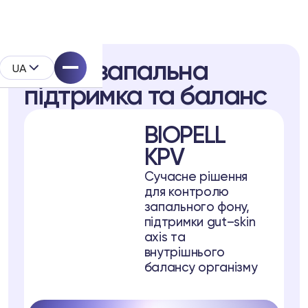
Протизапальна
UA
підтримка та баланс
BIOPELL
KPV
Сучасне рішення
System
для контролю
запального фону,
родукту
підтримки gut–skin
axis та
внутрішнього
l
балансу організму