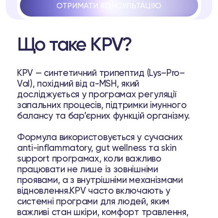
ОТРИМАТИ КОНСУЛЬТАЦІЮ
Що таке KPV?
KPV — синтетичний трипептид (Lys–Pro–
Val), похідний від α-MSH, який
pell
досліджується у програмах регуляції
запальних процесів, підтримки імунного
ря
балансу та бар’єрних функцій організму.
Формула використовується у сучасних
31 37
Telegram
anti-inflammatory, gut wellness та skin
support програмах, коли важливо
працювати не лише із зовнішніми
проявами, а з внутрішніми механізмами
відновлення.KPV часто включають у
системні програми для людей, яким
lub
важливі стан шкіри, комфорт травлення,