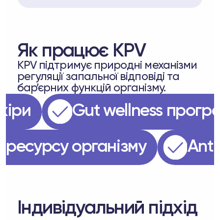
Як працює KPV
KPV підтримує природні механізми
регуляції запальної відповіді та
бар’єрних функцій організму.
 шкіри
Gut wellness про
ня ресурсу організму
А
Індивідуальний підхід