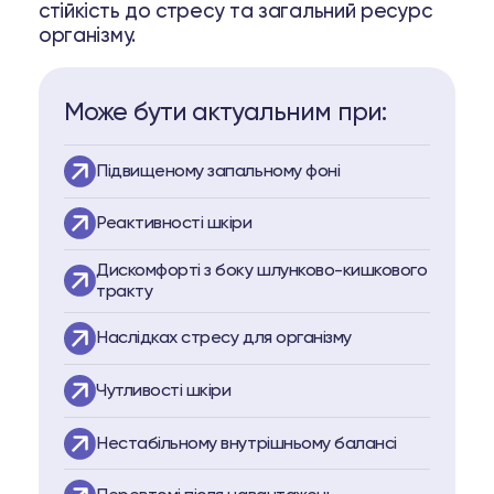
стійкість до стресу та загальний ресурс
opell System
організму.
пептидів
Може бути актуальним при:
 пептидів
Підвищеному запальному фоні
63 74
Telegram
Реактивності шкіри
Дискомфорті з боку шлунково-кишкового
тракту
Наслідках стресу для організму
Чутливості шкіри
Нестабільному внутрішньому балансі