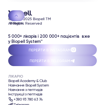
© 2020-2025 Biopell TM
Наверх
All Rights Reserved
5 000+ лікарів і 200 000+ пацієнтів вже
у Biopell System™
ПЕРЕЙТИ В INSTAGRAM
ПЕРЕЙТИ В TELEGRAM
ЛІКАРЮ
Biopell Academy & Club
Навчання Biopell System
Навчання з пептидів
Інструкції з пептидів
+380 93 780 63 74
Telegram