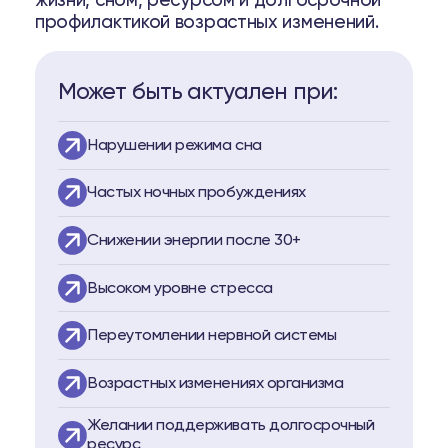
жизни, сном, ресурсом и долгосрочной
профилактикой возрастных изменений.
истеме Biopell
пептидам
Может быть актуален при:
о пептидам
Нарушении режима сна
74
Telegram
Частых ночных пробуждениях
Снижении энергии после 30+
Высоком уровне стресса
Переутомлении нервной системы
Возрастных изменениях организма
Желании поддерживать долгосрочный
ресурс