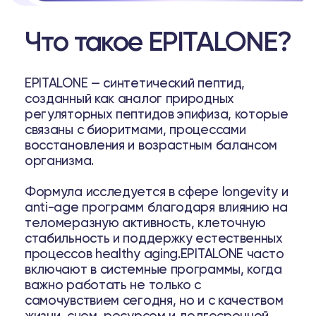
Что такое EPITALONE?
EPITALONE — синтетический пептид,
созданный как аналог природных
регуляторных пептидов эпифиза, которые
связаны с биоритмами, процессами
ell
восстановления и возрастным балансом
организма.
а
Формула исследуется в сфере longevity и
37
Telegram
anti-age программ благодаря влиянию на
теломеразную активность, клеточную
стабильность и поддержку естественных
процессов healthy aging.EPITALONE часто
включают в системные программы, когда
луб
важно работать не только с
самочувствием сегодня, но и с качеством
ub