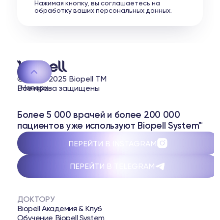
Нажимая кнопку, вы соглашаетесь на
обработку ваших персональных данных.
© 2020-2025 Biopell TM
Наверх
Все права защищены
Более 5 000 врачей и более 200 000
пациентов уже используют Biopell System™
ПЕРЕЙТИ В INSTAGRAM
ПЕРЕЙТИ В TELEGRAM
ДОКТОРУ
Biopell Академия & Клуб
Обучение Biopell System