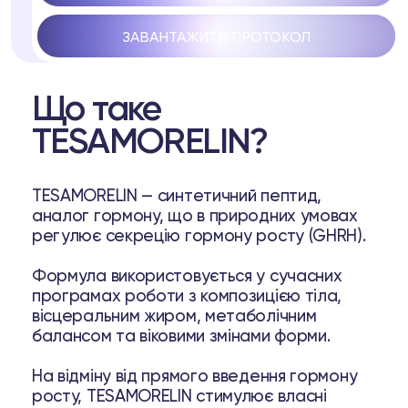
ЗАВАНТАЖИТИ ПРОТОКОЛ
Що таке
TESAMORELIN?
ell
TESAMORELIN — синтетичний пептид,
а
аналог гормону, що в природних умовах
регулює секрецію гормону росту (GHRH).
37
Telegram
Формула використовується у сучасних
програмах роботи з композицією тіла,
вісцеральним жиром, метаболічним
балансом та віковими змінами форми.
луб
На відміну від прямого введення гормону
ub
росту, TESAMORELIN стимулює власні