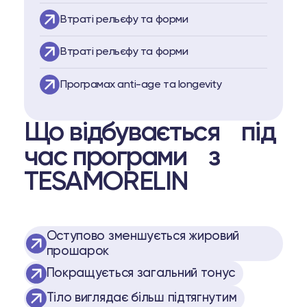
Втраті рельєфу та форми
Втраті рельєфу та форми
Програмах anti-age та longevity
Що відбувається під
час програми з
TESAMORELIN
Оступово зменшується жировий
прошарок
Покращується загальний тонус
Тіло виглядає більш підтягнутим