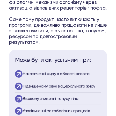
фізіологічні механізми організму через
истеме Biopell
активацію відповідних рецепторів гіпофіза.
пептидам
Саме тому продукт часто включають у
програми, де важливо працювати не лише
о пептидам
зі зниженням ваги, а з якістю тіла, тонусом,
ресурсом та довгостроковим
результатом.
74
Telegram
Може бути актуальним при:
Накопиченні жиру в області живота
Підвищеному рівні вісцерального жиру
Віковому зниженні тонусу тіла
Уповільненні метаболічних процесів