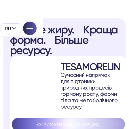
Менше жиру. Краща
RU
форма. Більше
ресурсу.
TESAMORELIN
pell
Сучасний напрямок
для підтримки
дукта
природних процесів
гормону росту, форми
тіла та метаболічного
ресурсу
ОТРИМАТИ КОНСУЛЬТАЦІЮ