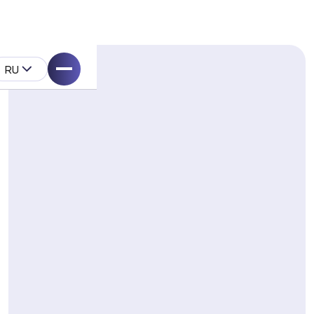
RU
ell
укта