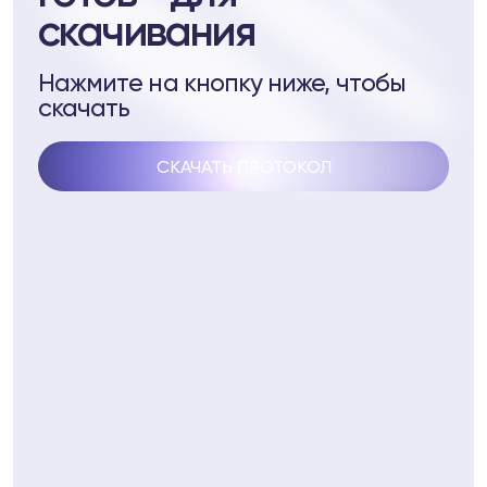
скачивания
стеме Biopell
ептидам
Нажмите на кнопку ниже, чтобы
скачать
 пептидам
СКАЧАТЬ ПРОТОКОЛ
4
Telegram