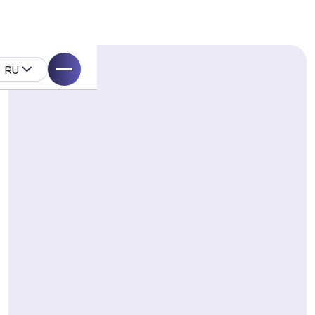
RU
ell
укта