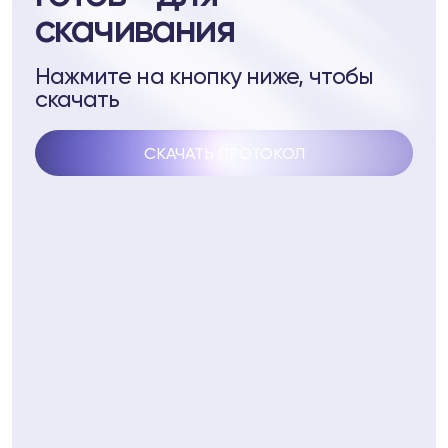
скачивания
стеме Biopell
ептидам
Нажмите на кнопку ниже, чтобы
скачать
 пептидам
СКАЧАТЬ ПРОТОКОЛ
4
Telegram