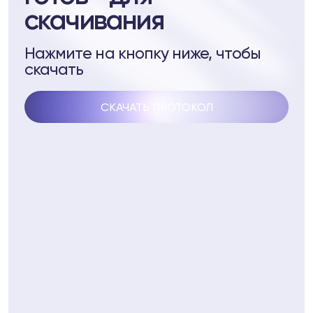
скачивания
стеме Biopell
ептидам
Нажмите на кнопку ниже, чтобы
скачать
 пептидам
СКАЧАТЬ ПРОТОКОЛ
4
Telegram