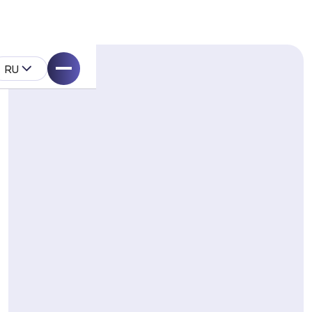
RU
ell
укта