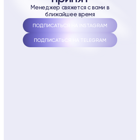
стеме Biopell
Менеджер свяжется с вами в
ближайшее время
ептидам
ПОДПИСАТЬСЯ НА INSTAGRAM
 пептидам
ПОДПИСАТЬСЯ НА TELEGRAM
4
Telegram