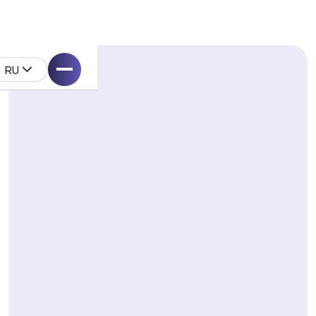
RU
ell
укта