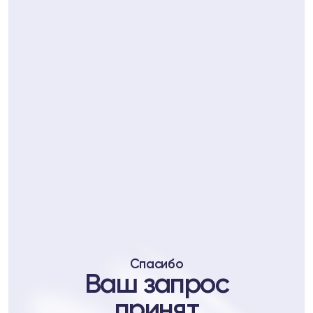
ll
7
Telegram
Спасибо
уб
Ваш запрос
b
принят